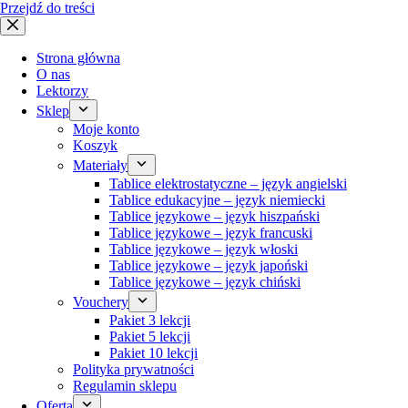
Przejdź do treści
Strona główna
O nas
Lektorzy
Sklep
Moje konto
Koszyk
Materiały
Tablice elektrostatyczne – język angielski
Tablice edukacyjne – język niemiecki
Tablice językowe – język hiszpański
Tablice językowe – język francuski
Tablice językowe – język włoski
Tablice językowe – język japoński
Tablice językowe – język chiński
Vouchery
Pakiet 3 lekcji
Pakiet 5 lekcji
Pakiet 10 lekcji
Polityka prywatności
Regulamin sklepu
Oferta