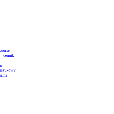
course
– cennik
rm
 językowy
ualne