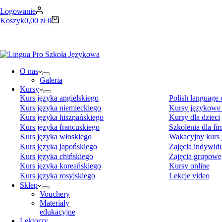
Logowanie
Koszyk
0,00
zł
0
O nas
Galeria
Kursy
Kurs języka angielskiego
Polish language 
Kurs języka niemieckiego
Kursy językowe 
Kurs języka hiszpańskiego
Kursy dla dzieci
Kurs języka francuskiego
Szkolenia dla fi
Kurs języka włoskiego
Wakacyjny kurs
Kurs języka japońskiego
Zajęcia indywid
Kurs języka chińskiego
Zajęcia grupowe
Kurs języka koreańskiego
Kursy online
Kurs języka rosyjskiego
Lekcje video
Sklep
Vouchery
Materiały
edukacyjne
Lektorzy