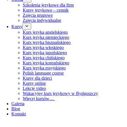
Szkolenia językowe dla firm
Kursy językowe – cennik
Zajęcia grupowe
Zajęcia indywidualne
Kursy
Kurs języka angielskiego
Kurs języka niemieckiego
Kurs języka hiszpańskiego
Kurs języka włoskiego
Kurs języka japońskiego
Kurs języka chińskiego
Kurs języka koreańskiego
Kurs języka rosyjskiego
Polish language course
Kursy dla dzieci
Kursy online
Lekcje video
Wakacyjny kurs językowy w Bydgoszczy
Więcej kursów…
Galeria
Blog
Kontakt