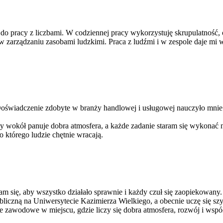
do pracy z liczbami. W codziennej pracy wykorzystuję skrupulatność,
w zarządzaniu zasobami ludzkimi. Praca z ludźmi i w zespole daje mi w
 Doświadczenie zdobyte w branży handlowej i usługowej nauczyło mnie
okół panuje dobra atmosfera, a każde zadanie staram się wykonać najle
 którego ludzie chętnie wracają.
am się, aby wszystko działało sprawnie i każdy czuł się zaopiekowany.
bliczną na Uniwersytecie Kazimierza Wielkiego, a obecnie uczę się szy
e zawodowe w miejscu, gdzie liczy się dobra atmosfera, rozwój i wspó